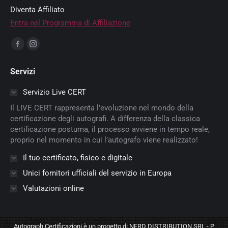
Diventa Affiliato
Entra nel Programma di Affiliazione
Ci puoi trovare su:
Facebook
Instagram
page
page
Servizi
opens
opens
in
in
Servizio Live CERT
new
new
Il LIVE CERT rappresenta l’evoluzione nel mondo della
window
window
certificazione degli autografi. A differenza della classica
certificazione postuma, il processo avviene in tempo reale,
proprio nel momento in cui l’autografo viene realizzato!
Il tuo certificato, fisico e digitale
Unici fornitori ufficiali del servizio in Europa
Valutazioni online
Autograph Certificazioni è un progetto di NERD DISTRIBUTION SRL - P.